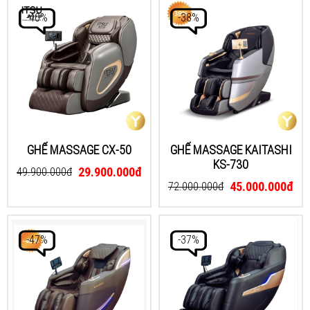
-40%
-38%
GHẾ MASSAGE CX-50
GHẾ MASSAGE KAITASHI
KS-730
29.900.000đ
49.900.000đ
45.000.000đ
72.000.000đ
-47%
-37%