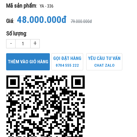
Mã sản phẩm
:
YA - 336
48.000.000đ
Giá
:
79.000.000đ
Số lượng
:
-
+
GỌI ĐẶT HÀNG
YÊU CẦU TƯ VẤN
THÊM VÀO GIỎ HÀNG
0704 555 222
CHAT ZALO