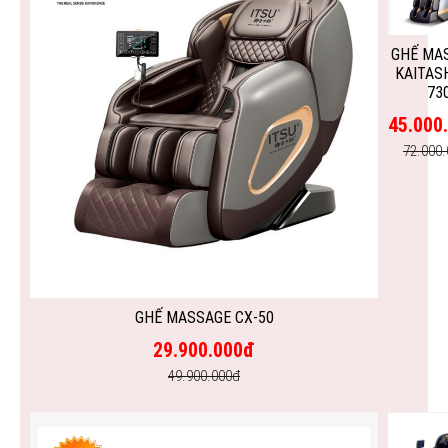
GHẾ MA
KAITASH
73
45.000
72.000
GHẾ MASSAGE CX-50
29.900.000đ
49.900.000đ