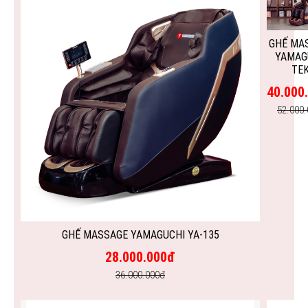
GHẾ MA
YAMAG
TEK
40.000
52.000
GHẾ MASSAGE YAMAGUCHI YA-135
28.000.000đ
36.000.000đ