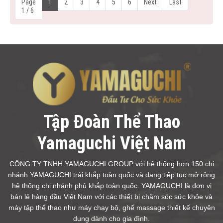
Page
1
2
3
4
5
6
Next
Last
1 / 6
Tập Đoàn Thể Thao
Yamaguchi Việt Nam
CÔNG TY TNHH YAMAGUCHI GROUP với hệ thống hơn 150 chi
nhánh YAMAGUCHI trải khắp toàn quốc và đang tiếp tục mở rộng
hệ thống chi nhánh phủ khắp toàn quốc. YAMAGUCHI là đơn vị
bán lẻ hàng đầu Việt Nam với các thiết bị chăm sóc sức khỏe và
máy tập thể thao như máy chạy bộ, ghế massage thiết kế chuyên
dụng dành cho gia đình.