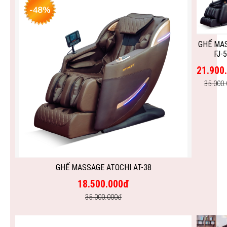
GHẾ MA
FJ-
21.900
35.000
GHẾ MASSAGE ATOCHI AT-38
18.500.000đ
35.000.000đ