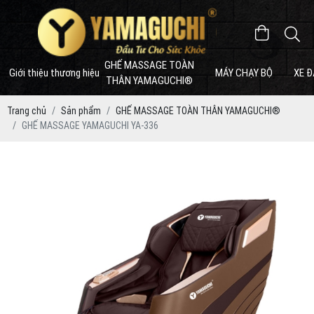
GHẾ MASSAGE TOÀN
Giới thiệu thương hiệu
MÁY CHẠY BỘ
XE Đ
THÂN YAMAGUCHI®
Trang chủ
Sản phẩm
GHẾ MASSAGE TOÀN THÂN YAMAGUCHI®
GHẾ MASSAGE YAMAGUCHI YA-336