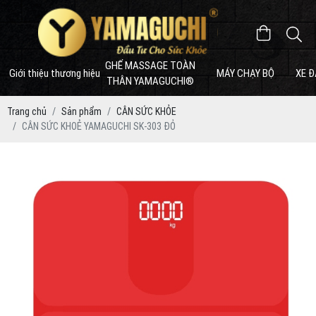
GHẾ MASSAGE TOÀN
Giới thiệu thương hiệu
MÁY CHẠY BỘ
XE Đ
THÂN YAMAGUCHI®
Trang chủ
Sản phẩm
CÂN SỨC KHỎE
CÂN SỨC KHOẺ YAMAGUCHI SK-303 ĐỎ