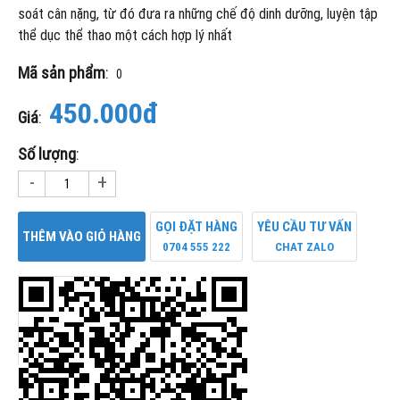
soát cân nặng, từ đó đưa ra những chế độ dinh dưỡng, luyện tập
thể dục thể thao một cách hợp lý nhất
Mã sản phẩm
:
0
450.000đ
Giá
:
Số lượng
:
-
+
GỌI ĐẶT HÀNG
YÊU CẦU TƯ VẤN
THÊM VÀO GIỎ HÀNG
0704 555 222
CHAT ZALO