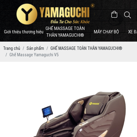
GHẾ MASSAGE TOÀN
Giới thiệu thương hiệu
MÁY CHẠY BỘ
XE Đ
THÂN YAMAGUCHI®
Trang chủ
Sản phẩm
GHẾ MASSAGE TOÀN THÂN YAMAGUCHI®
Ghế Massage Yamaguchi V5