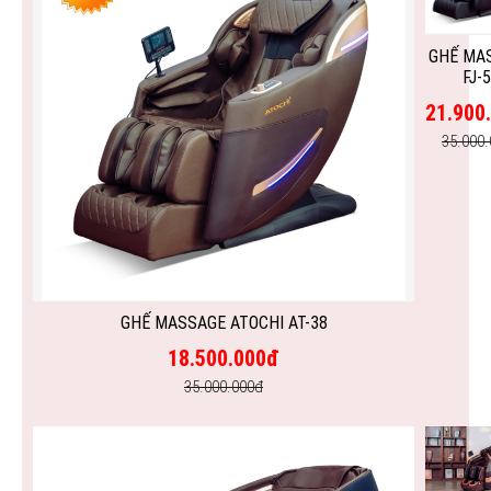
GHẾ MA
FJ-
21.900
35.000
GHẾ MASSAGE ATOCHI AT-38
18.500.000đ
35.000.000đ