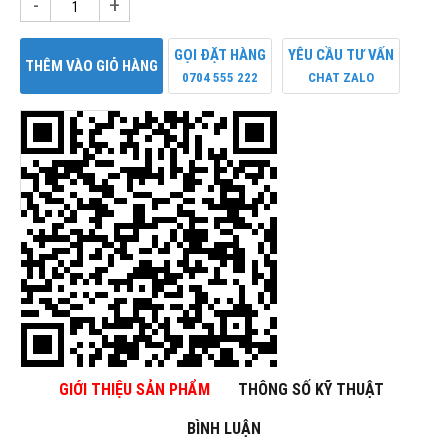
-
+
GỌI ĐẶT HÀNG
YÊU CẦU TƯ VẤN
THÊM VÀO GIỎ HÀNG
0704 555 222
CHAT ZALO
GIỚI THIỆU SẢN PHẨM
THÔNG SỐ KỸ THUẬT
BÌNH LUẬN