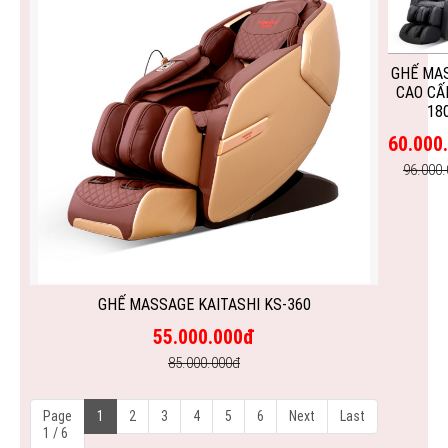
GHẾ MA
CAO CẤ
18
60.000
96.000
GHẾ MASSAGE KAITASHI KS-360
55.000.000đ
85.000.000đ
Page
1
2
3
4
5
6
Next
Last
1 / 6