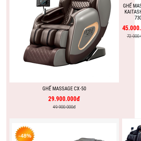
GHẾ MA
KAITASH
73
45.000
72.000
GHẾ MASSAGE CX-50
29.900.000đ
49.900.000đ