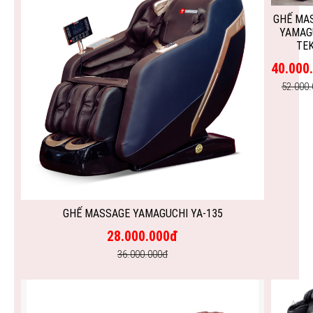
GHẾ MA
YAMAG
TEK
40.000
52.000
GHẾ MASSAGE YAMAGUCHI YA-135
28.000.000đ
36.000.000đ